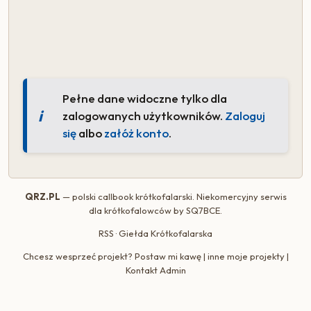
Pełne dane widoczne tylko dla
zalogowanych użytkowników.
Zaloguj
się
albo
załóż konto
.
QRZ.PL
— polski callbook krótkofalarski. Niekomercyjny serwis
dla krótkofalowców by
SQ7BCE
.
RSS
·
Giełda Krótkofalarska
Chcesz wesprzeć projekt?
Postaw mi kawę
|
inne moje projekty
|
Kontakt Admin