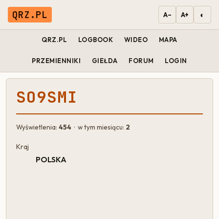
QRZ.PL
◐
A−
A+
QRZ.PL
LOGBOOK
WIDEO
MAPA
PRZEMIENNIKI
GIEŁDA
FORUM
LOGIN
SO9SMI
Wyświetlenia:
454
· w tym miesiącu:
2
Kraj
POLSKA